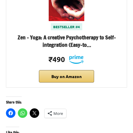
BESTSELLER #4
Zen – Yoga: A creative Psychotherapy to Self-
integration (Easy-to…
₹490
Buy on Amazon
Share this:
More
Like this: