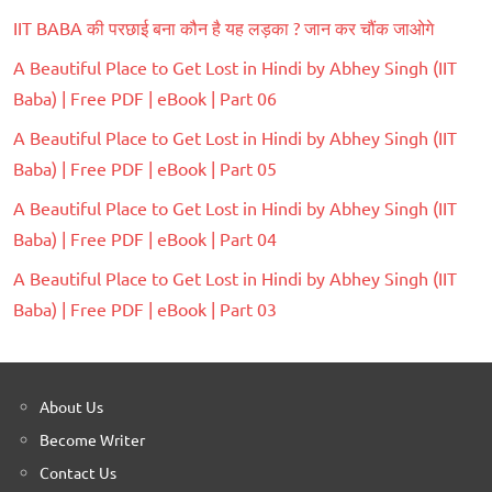
IIT BABA की परछाई बना कौन है यह लड़का ? जान कर चौंक जाओगे
A Beautiful Place to Get Lost in Hindi by Abhey Singh (IIT
Baba) | Free PDF | eBook | Part 06
A Beautiful Place to Get Lost in Hindi by Abhey Singh (IIT
Baba) | Free PDF | eBook | Part 05
A Beautiful Place to Get Lost in Hindi by Abhey Singh (IIT
Baba) | Free PDF | eBook | Part 04
A Beautiful Place to Get Lost in Hindi by Abhey Singh (IIT
Baba) | Free PDF | eBook | Part 03
About Us
Become Writer
Contact Us