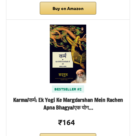
Buy on Amazon
BESTSELLER #2
Karma/कर्म: Ek Yogi Ke Margdarshan Mein Rachen
Apna Bhagya/एक योग…
₹164