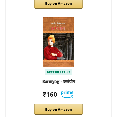
Buy on Amazon
BESTSELLER #3
Karmyog – कर्मयोग
₹160
Buy on Amazon