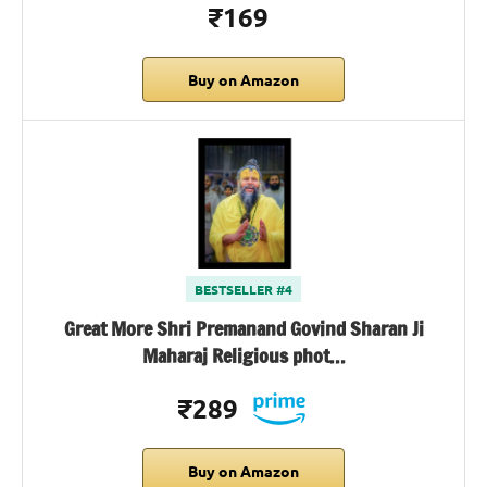
₹169
Buy on Amazon
BESTSELLER #4
Great More Shri Premanand Govind Sharan Ji
Maharaj Religious phot…
₹289
Buy on Amazon