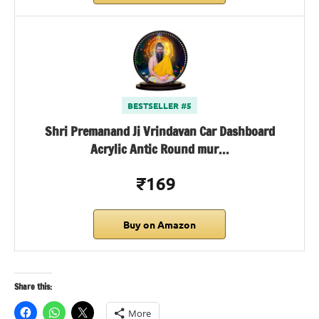
BESTSELLER #5
Shri Premanand Ji Vrindavan Car Dashboard
Acrylic Antic Round mur…
₹169
Buy on Amazon
Share this:
More