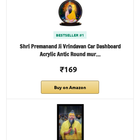
BESTSELLER #1
Shri Premanand Ji Vrindavan Car Dashboard
Acrylic Antic Round mur…
₹169
Buy on Amazon