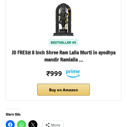
BESTSELLER #5
JD FRESH 8 Inch Shree Ram Lalla Murti in ayodhya
mandir Ramlalla …
₹999
Buy on Amazon
Share this:
More