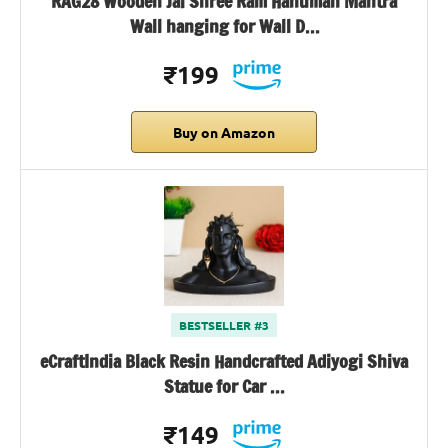
RAG28 Wooden Jai Shree Ram Hanuman Mantra
Wall hanging for Wall D…
₹199
Buy on Amazon
BESTSELLER #3
eCraftIndia Black Resin Handcrafted Adiyogi Shiva
Statue for Car …
₹149