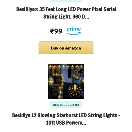
DesiDiya® 35 Feet Long LED Power Pixel Serial
String Light, 360 D…
₹99
Buy on Amazon
BESTSELLER #4
Desidiya 12 Glowing Starburst LED String Lights –
10ft USB Powere…