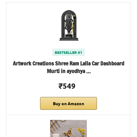
BESTSELLER #1
Artwork Creations Shree Ram Lalla Car Dashboard
Murti in ayodhya …
₹549
Buy on Amazon