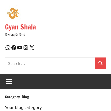
Skip
to
content
Gyan Shala
विद्यां ददाति विनयं
WhatsApp
Facebook
YouTube
Instagram
X
Search
Search
for:
Category:
Blog
Your blog category