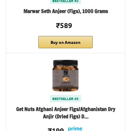
BESTSELLER #2
Marwar Seth Anjeer (Figs), 1000 Grams
₹589
Buy on Amazon
BESTSELLER #3
Get Nuts Afghani Anjeer Figs/Afghanistan Dry
Anjir (Dried Figs) D…
₹199