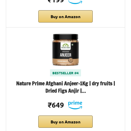
Buy on Amazon
BESTSELLER #4
Nature Prime Afghani Anjeer-1Kg | dry fruits |
Dried Figs Anjir |…
₹649
Buy on Amazon