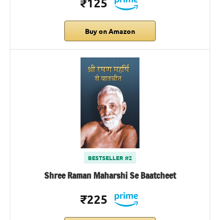
₹125
Buy on Amazon
BESTSELLER #2
Shree Raman Maharshi Se Baatcheet
₹225