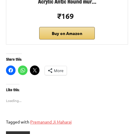
Acrylic Antic Round mur…
₹169
Buy on Amazon
Share this:
More
Like this:
Loading...
Tagged with
Premanand Ji Maharaj